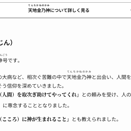
てんちかねのかみ
天地金乃神
について詳しく見る
じん）
んごう
神号
です。
てんちかねのかみ
の大病など、相次ぐ苦難の中で
天地金乃神
と出会い、人間
そう信仰を深めていきました。
（人間）を取次ぎ助けてやってくれ
」との頼みを受け、人
」に専念することとなりました。
（こころ）に神が生まれること
」とも教えられました。