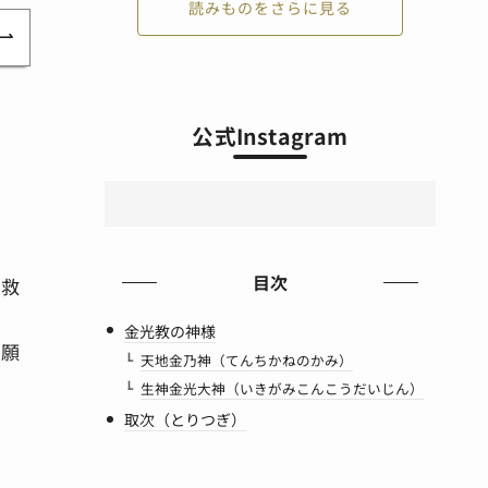
読みものをさらに見る
公式Instagram
目次
を救
金光教の神様
の願
天地金乃神（てんちかねのかみ）
生神金光大神（いきがみこんこうだいじん）
取次（とりつぎ）