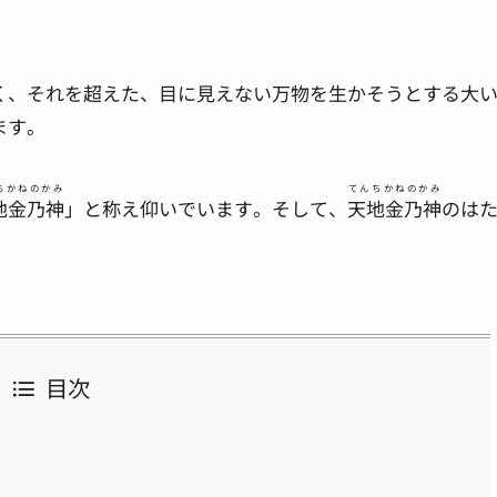
く、それを超えた、目に見えない万物を生かそうとする大
ます。
ちかねのかみ
てんちかねのかみ
地金乃神
」と称え仰いでいます。そして、
天地金乃神
のは
目次