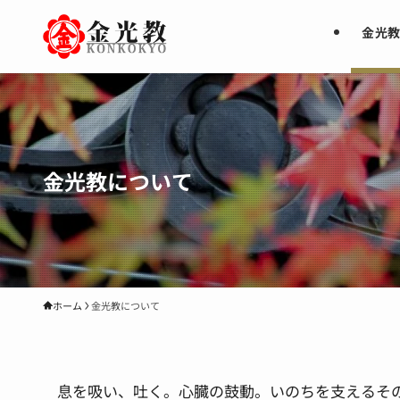
メ
イ
金光
ン
コ
ン
テ
ン
ツ
金光教について
に
ス
キ
ッ
プ
ホーム
金光教について
息を吸い、吐く。心臓の鼓動。いのちを支えるそ