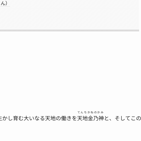
じん）
てんちかねのかみ
生かし育む大いなる天地の働きを
天地金乃神
と、そしてこ