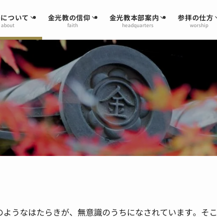
教について
金光教の信仰
金光教本部案内
参拝の仕方
about
faith
headquarters
worship
のようなはたらきが、無意識のうちになされています。そ