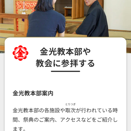
金光教本部や
教会に参拝する
金光教本部案内
とりつぎ
金光教本部の各施設や
取次
が行われている時
間、祭典のご案内、アクセスなどをご紹介し
ます。