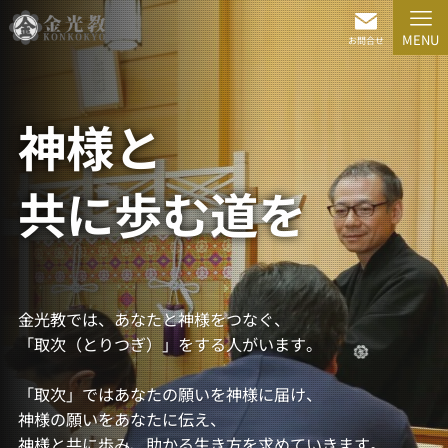
メ
イ
MENU
お問合せ
ン
コ
ン
神様と
テ
ン
ツ
共に歩む道を
に
ス
キ
ッ
プ
金光教では、あなたと神様をつなぐ、
「取次（とりつぎ）」をする人がいます。
「取次」ではあなたの願いを神様に届け、
神様の願いをあなたに伝え、
神様と共に歩み、助かる生き方を求めていきます。